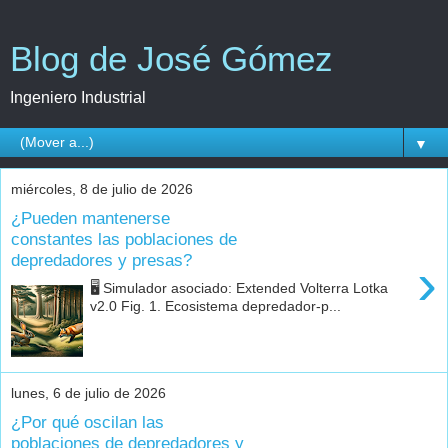
Blog de José Gómez
Ingeniero Industrial
▼
miércoles, 8 de julio de 2026
¿Pueden mantenerse
constantes las poblaciones de
depredadores y presas?
›
🖥️ Simulador asociado: Extended Volterra Lotka
v2.0 Fig. 1. Ecosistema depredador-p...
lunes, 6 de julio de 2026
¿Por qué oscilan las
poblaciones de depredadores y