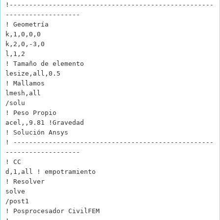
!----------------------------------------------------
-------------------
! Geometría
k,1,0,0,0
k,2,0,-3,0
l,1,2
! Tamaño de elemento
lesize,all,0.5
! Mallamos
lmesh,all
/solu
! Peso Propio
acel,,9.81 !Gravedad
! Solución Ansys
! ---------------------------------------------------
-------------------
! CC
d,1,all ! empotramiento
! Resolver
solve
/post1
! Posprocesador CivilFEM