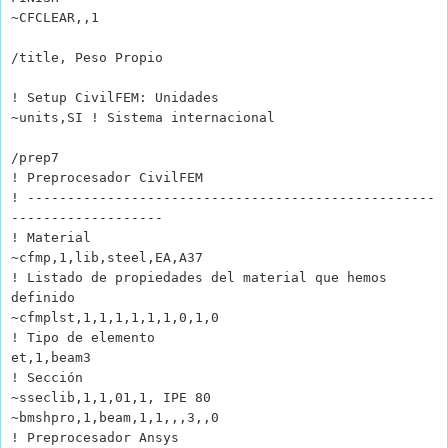
~CFCLEAR,,1
/title, Peso Propio
! Setup CivilFEM: Unidades
~units,SI ! Sistema internacional
/prep7
! Preprocesador CivilFEM
! ---------------------------------------------------
-------------------
! Material
~cfmp,1,lib,steel,EA,A37
! Listado de propiedades del material que hemos
definido
~cfmplst,1,1,1,1,1,1,0,1,0
! Tipo de elemento
et,1,beam3
! Sección
~sseclib,1,1,01,1, IPE 80
~bmshpro,1,beam,1,1,,,3,,0
! Preprocesador Ansys